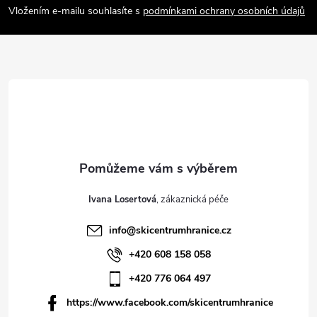
a
Vložením e-mailu souhlasíte s
podmínkami ochrany osobních údajů
t
í
Ivana Losertová
info
@
skicentrumhranice.cz
+420 608 158 058
+420 776 064 497
https://www.facebook.com/skicentrumhranice