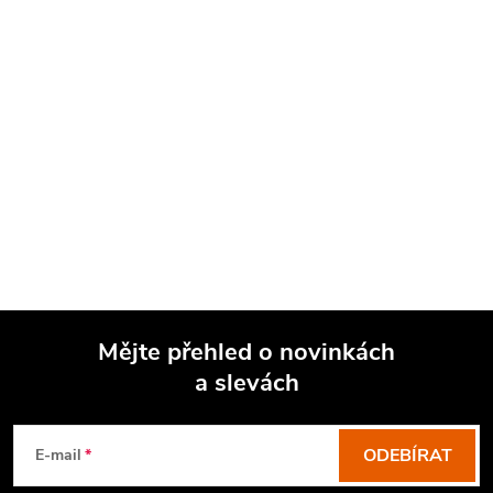
Mějte přehled o novinkách
a slevách
Z
á
p
ODEBÍRAT
E-mail