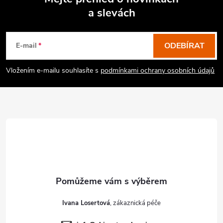
a slevách
Z
á
p
ODEBÍRAT
E-mail
a
Vložením e-mailu souhlasíte s
podmínkami ochrany osobních údajů
t
í
Ivana Losertová