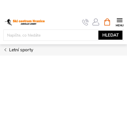
Přejít
na
obsah
NÁKUPNÍ
KOŠÍK
HLEDAT
Letní sporty