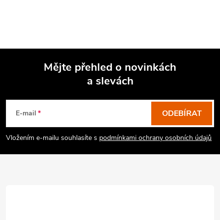
Mějte přehled o novinkách
a slevách
Z
á
p
ODEBÍRAT
E-mail
a
Vložením e-mailu souhlasíte s
podmínkami ochrany osobních údajů
t
í