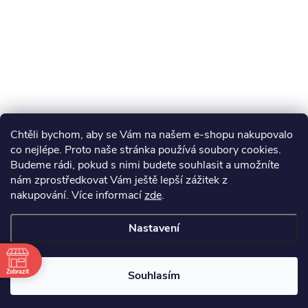
Chtěli bychom, aby se Vám na našem e-shopu nakupovalo
co nejlépe. Proto naše stránka používá soubory cookies.
Budeme rádi, pokud s nimi budete souhlasit a umožníte
nám zprostředkovat Vám ještě lepší zážitek z
nakupování.
Více informací
zde
.
Nastavení
Zobrazit
Souhlasím