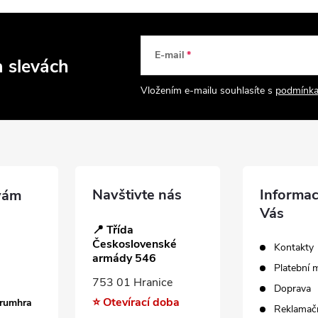
E-mail
a slevách
Vložením e-mailu souhlasíte s
podmínka
Navštivte nás
Informac
Vás
📍 Třída
Československé
Kontakty
armády 546
Platební 
753 01 Hranice
Doprava
⭐ Otevírací doba
trumhra
Reklamačn