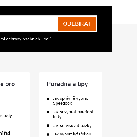
ODEBÍRAT
mi ochrany osobních údajů
e pro
Poradna a tipy
Jak správně vybrat
Speedbox
Jak si vybrat barefoot
metody
boty
Jak servisovat běžky
í řád
Jak vybrat lyžařskou