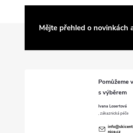
Z
Mějte přehled o novinkách
á
p
a
t
í
Ivana Losertová
info
@
skicen
nice.cz