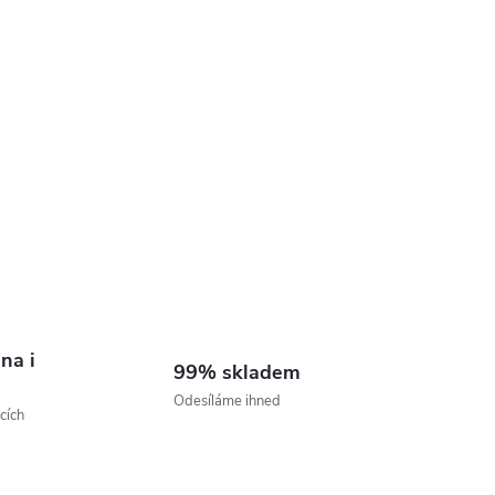
na i
99% skladem
Odesíláme ihned
cích