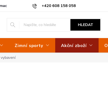
amace
Osvědčení EKO-KOM
+420 608 158 058
HLEDAT
Zimní sporty
Akční zboží
O
 vybavení