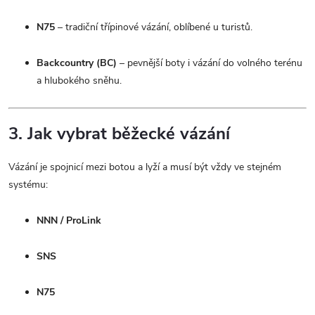
N75
– tradiční třípinové vázání, oblíbené u turistů.
Backcountry (BC)
– pevnější boty i vázání do volného terénu
a hlubokého sněhu.
3. Jak vybrat běžecké vázání
Vázání je spojnicí mezi botou a lyží a musí být vždy ve stejném
systému:
NNN / ProLink
SNS
N75