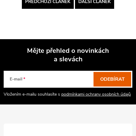
PŘEDCHOZÍ ČLÁNEK
DALŠÍ ČLÁNEK
Mějte přehled o novinkách
a slevách
Z
á
p
ODEBÍRAT
E-mail
a
Vložením e-mailu souhlasíte s
podmínkami ochrany osobních údajů
t
í