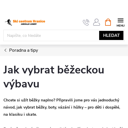
Přejít
na
obsah
NÁKUPNÍ
KOŠÍK
HLEDAT
Poradna a tipy
Jak vybrat běžeckou
výbavu
Chcete si užít běžky naplno? Připravili jsme pro vás jednoduchý
návod, jak vybrat běžky, boty, vázání i hůlky – pro děti i dospělé,
na klasiku i skate.