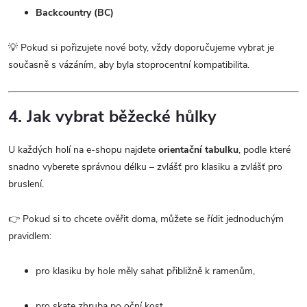
Backcountry (BC)
💡 Pokud si pořizujete nové boty, vždy doporučujeme vybrat je
současně s vázáním, aby byla stoprocentní kompatibilita.
4. Jak vybrat běžecké hůlky
U každých holí na e-shopu najdete
orientační tabulku
, podle které
snadno vyberete správnou délku – zvlášť pro klasiku a zvlášť pro
bruslení.
👉 Pokud si to chcete ověřit doma, můžete se řídit jednoduchým
pravidlem:
pro klasiku by hole měly sahat přibližně k ramenům,
pro skate zhruba po oční kost.