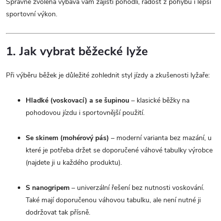
Správně zvolená výbava vám zajistí pohodlí, radost z pohybu i lepší
sportovní výkon.
1. Jak vybrat běžecké lyže
Při výběru běžek je důležité zohlednit styl jízdy a zkušenosti lyžaře:
Hladké (voskovací) a se šupinou
– klasické běžky na
pohodovou jízdu i sportovnější použití.
Se skinem (mohérový pás)
– moderní varianta bez mazání, u
které je potřeba držet se doporučené váhové tabulky výrobce
(najdete ji u každého produktu).
S nanogripem
– univerzální řešení bez nutnosti voskování.
Také mají doporučenou váhovou tabulku, ale není nutné ji
dodržovat tak přísně.