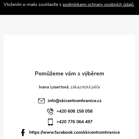
Vložením e-mailu souhlasíte s
podmínkami ochrany osobních údajů
t
í
Ivana Losertová
info
@
skicentrumhranice.cz
+420 608 158 058
+420 776 064 497
https://www.facebook.com/skicentrumhranice