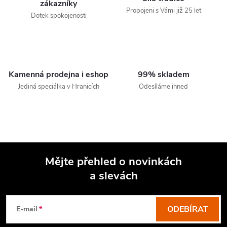
zákazníky
Propojeni s Vámi již 25 let
Dotek spokojenosti
Kamenná prodejna i eshop
99% skladem
Jediná speciálka v Hranicích
Odesíláme ihned
Mějte přehled o novinkách
a slevách
Z
á
p
ODEBÍRAT
E-mail
a