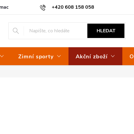
amace
Osvědčení EKO-KOM
+420 608 158 058
HLEDAT
Zimní sporty
Akční zboží
O