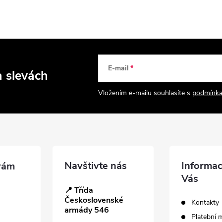
E-mail
a slevách
Vložením e-mailu souhlasíte s
podmínka
Navštivte nás
Informac
Vás
📍 Třída
Československé
Kontakty
armády 546
Platební 