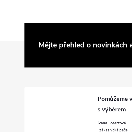
Z
Mějte přehled o novinkách
á
p
a
t
í
Ivana Losertová