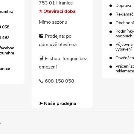
753 01 Hranice
Doprava
⭐ Otevírací doba
trumhra
Reklamačn
Mimo sezónu
Obchodní
8 058
Podmínky
🏪 Prodejna: po
osobních 
4 497
domluvě otevřena
Půjčovna 
faceboo
vybavení
trumhra
Osvědče
🛒 E-shop: funguje bez
Vrácení z
omezení
anice
reklamace
📞 608 158 058
➤ Naše prodejna
a.