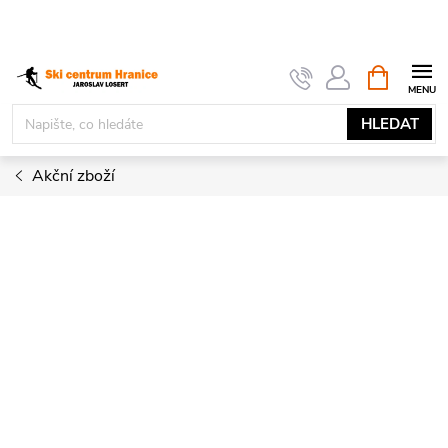
Přejít
na
obsah
NÁKUPNÍ
KOŠÍK
HLEDAT
Akční zboží