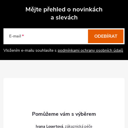
Mějte přehled o novinkách
a slevách
Z
á
p
ODEBÍRAT
E-mail
a
Vložením e-mailu souhlasíte s
podmínkami ochrany osobních údajů
t
í
Ivana Losertová