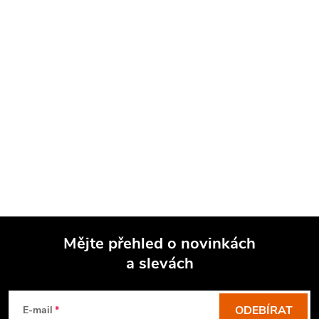
Mějte přehled o novinkách
a slevách
Z
á
p
ODEBÍRAT
E-mail