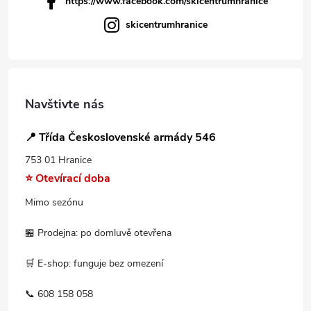
https://www.facebook.com/skicentrumhranice
skicentrumhranice
Navštivte nás
📍 Třída Československé armády 546
753 01 Hranice
⭐ Otevírací doba
Mimo sezónu
🏪 Prodejna: po domluvě otevřena
🛒 E-shop: funguje bez omezení
📞 608 158 058