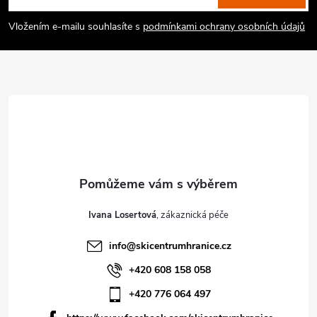
a
Vložením e-mailu souhlasíte s
podmínkami ochrany osobních údajů
t
í
Ivana Losertová
info
@
skicentrumhranice.cz
+420 608 158 058
+420 776 064 497