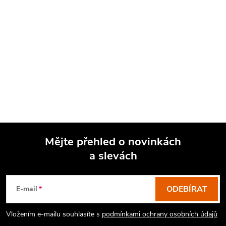
Mějte přehled o novinkách
a slevách
Z
á
p
ODEBÍRAT
E-mail
a
Vložením e-mailu souhlasíte s
podmínkami ochrany osobních údajů
t