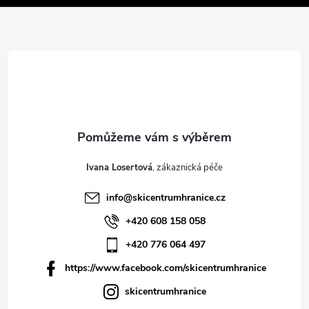
í
Ivana Losertová
info
@
skicentrumhranice.cz
+420 608 158 058
+420 776 064 497
https://www.facebook.com/skicentrumhranice
skicentrumhranice