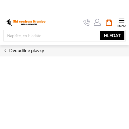
Přejít
na
obsah
NÁKUPNÍ
KOŠÍK
HLEDAT
Dvoudílné plavky