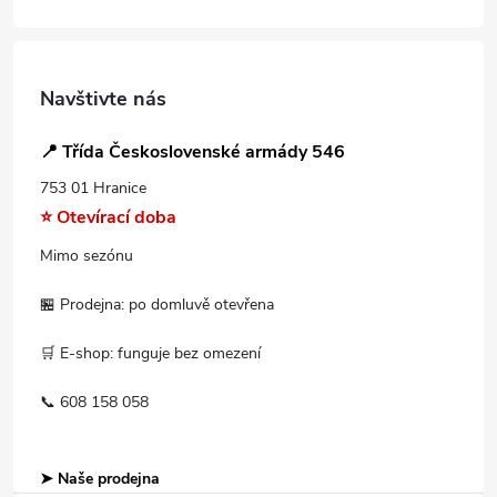
Navštivte nás
📍 Třída Československé armády 546
753 01 Hranice
⭐ Otevírací doba
Mimo sezónu
🏪 Prodejna: po domluvě otevřena
🛒 E-shop: funguje bez omezení
📞 608 158 058
➤ Naše prodejna