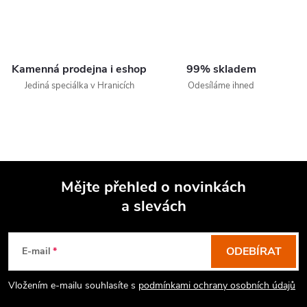
Kamenná prodejna i eshop
99% skladem
Jediná speciálka v Hranicích
Odesíláme ihned
Mějte přehled o novinkách
a slevách
Z
á
p
ODEBÍRAT
E-mail
a
Vložením e-mailu souhlasíte s
podmínkami ochrany osobních údajů
t