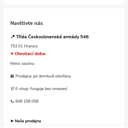
Navštivte nás
📍 Třída Československé armády 546
753 01 Hranice
⭐ Otevírací doba
Mimo sezónu
🏪 Prodejna: po domluvě otevřena
🛒 E-shop: funguje bez omezení
📞 608 158 058
➤ Naše prodejna