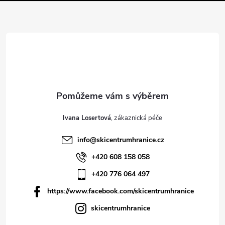
í
Ivana Losertová
info
@
skicentrumhranice.cz
+420 608 158 058
+420 776 064 497
https://www.facebook.com/skicentrumhranice
skicentrumhranice