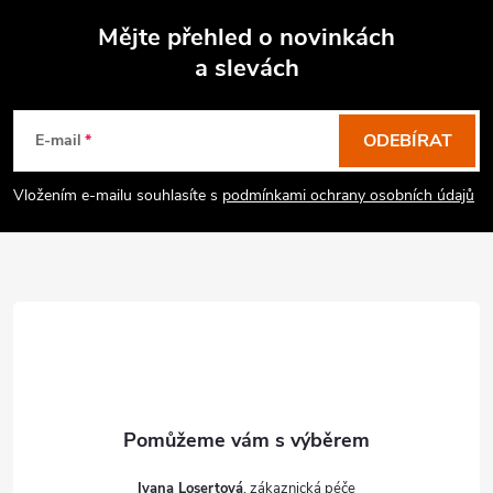
Mějte přehled o novinkách
a slevách
Z
á
p
ODEBÍRAT
E-mail
a
Vložením e-mailu souhlasíte s
podmínkami ochrany osobních údajů
t
í
Ivana Losertová