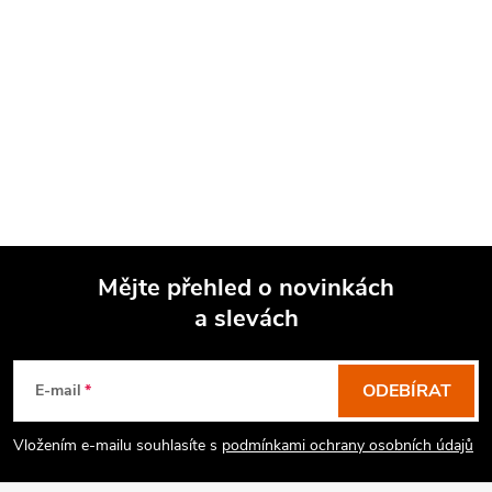
Mějte přehled o novinkách
a slevách
Z
á
p
ODEBÍRAT
E-mail
a
Vložením e-mailu souhlasíte s
podmínkami ochrany osobních údajů
t