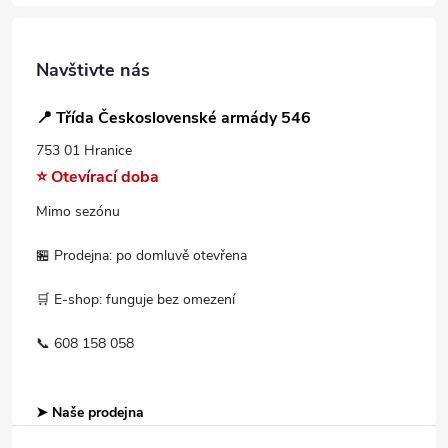
Navštivte nás
📍 Třída Československé armády 546
753 01 Hranice
⭐ Otevírací doba
Mimo sezónu
🏪 Prodejna: po domluvě otevřena
🛒 E-shop: funguje bez omezení
📞 608 158 058
➤ Naše prodejna