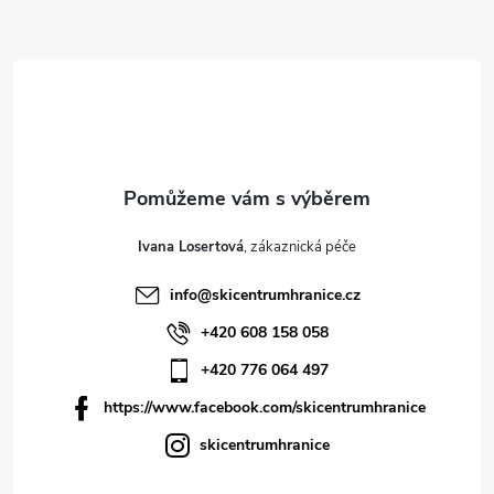
í
Ivana Losertová
info
@
skicentrumhranice.cz
+420 608 158 058
+420 776 064 497
https://www.facebook.com/skicentrumhranice
skicentrumhranice