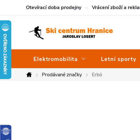
Přejít
Otevírací doba prodejny
Vrácení zboží a rekl
na
obsah
Elektromobilita
Letní sporty
Prodávané značky
Erbö
Domů