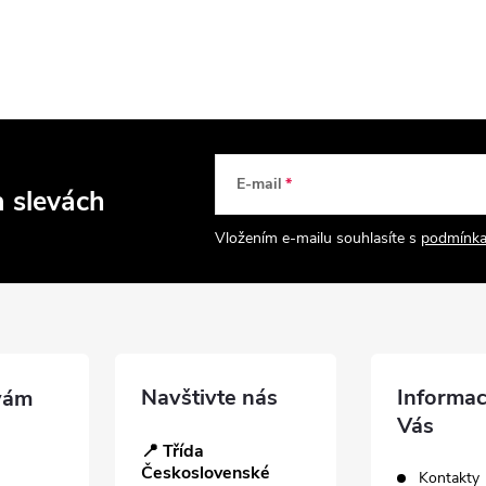
E-mail
a slevách
Vložením e-mailu souhlasíte s
podmínka
Navštivte nás
Informac
Vás
📍 Třída
Československé
Kontakty