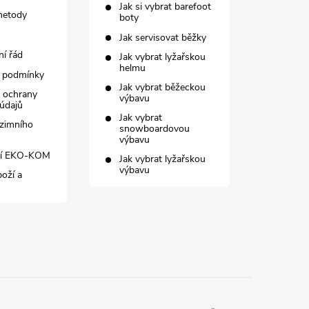
Jak si vybrat barefoot
metody
boty
Jak servisovat běžky
í řád
Jak vybrat lyžařskou
helmu
 podmínky
Jak vybrat běžeckou
 ochrany
výbavu
údajů
Jak vybrat
zimního
snowboardovou
výbavu
ní EKO-KOM
Jak vybrat lyžařskou
výbavu
boží a