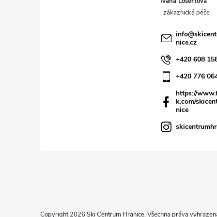
Ivana Losertová
info
@
skicen
nice.cz
+420 608 15
+420 776 06
https://www.
k.com/skicen
nice
skicentrumhr
Copyright 2026
Ski Centrum Hranice
. Všechna práva vyhrazen