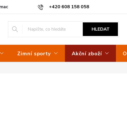
amace
Osvědčení EKO-KOM
+420 608 158 058
HLEDAT
Zimní sporty
Akční zboží
O