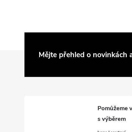
Z
Mějte přehled o novinkách
á
p
a
t
í