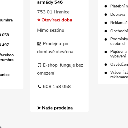
armády 546
Platební 
753 01 Hranice
Doprava
⭐ Otevírací doba
trumhra
Reklamačn
Mimo sezónu
Obchodní
8 058
Podmínky
🏪 Prodejna: po
osobních 
4 497
domluvě otevřena
Půjčovna 
faceboo
vybavení
trumhra
Osvědče
🛒 E-shop: funguje bez
Vrácení z
omezení
anice
reklamace
📞 608 158 058
➤ Naše prodejna
a.