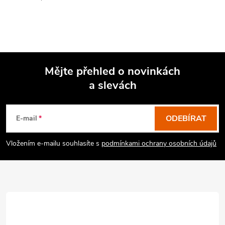
Mějte přehled o novinkách
a slevách
Z
á
p
ODEBÍRAT
E-mail
a
Vložením e-mailu souhlasíte s
podmínkami ochrany osobních údajů
t
í