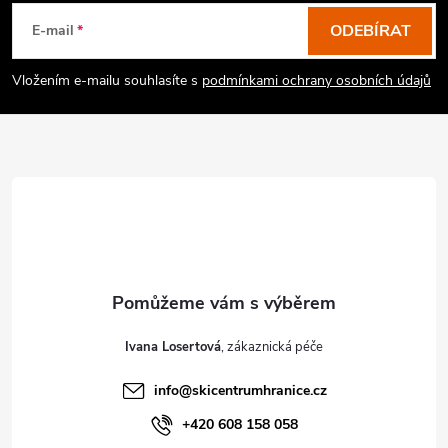
á
p
ODEBÍRAT
E-mail
a
Vložením e-mailu souhlasíte s
podmínkami ochrany osobních údajů
t
í
Ivana Losertová
info
@
skicentrumhranice.cz
+420 608 158 058