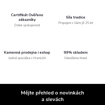
Certifikát Ověřeno
Síla tradice
zákazníky
Propojeni s Vámi již 25 let
Dotek spokojenosti
Kamenná prodejna i eshop
99% skladem
Jediná speciálka v Hranicích
Odesíláme ihned
Mějte přehled o novinkách
a slevách
Z