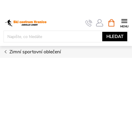
Přejít
na
obsah
NÁKUPNÍ
KOŠÍK
HLEDAT
Zimní sportovní oblečení