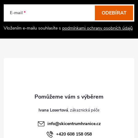
á
p
ODEBÍRAT
E-mail
a
Vložením e-mailu souhlasíte s
podmínkami ochrany osobních údajů
t
í
Ivana Losertová
info
@
skicentrumhranice.cz
+420 608 158 058