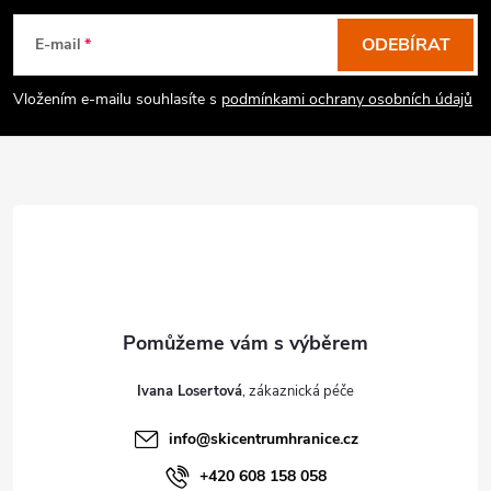
á
p
ODEBÍRAT
E-mail
a
Vložením e-mailu souhlasíte s
podmínkami ochrany osobních údajů
t
í
Ivana Losertová
info
@
skicentrumhranice.cz
+420 608 158 058