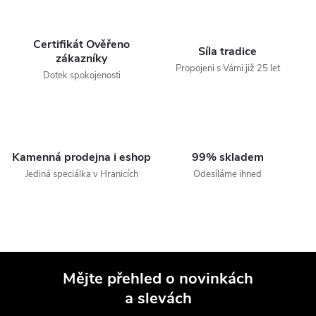
Certifikát Ověřeno
Síla tradice
zákazníky
Propojeni s Vámi již 25 let
Dotek spokojenosti
Kamenná prodejna i eshop
99% skladem
Jediná speciálka v Hranicích
Odesíláme ihned
Mějte přehled o novinkách
a slevách
Z