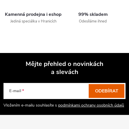
Kamenná prodejna i eshop
99% skladem
Jediná speciálka v Hranicích
Odesíláme ihned
Mějte přehled o novinkách
a slevách
Z
á
p
ODEBÍRAT
E-mail
a
Vložením e-mailu souhlasíte s
podmínkami ochrany osobních údajů
t
í