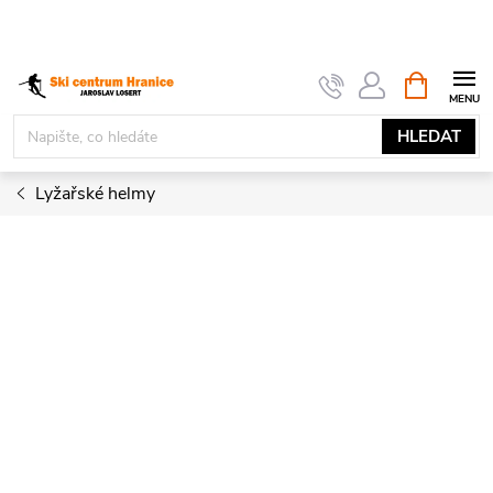
Přejít
na
obsah
NÁKUPNÍ
KOŠÍK
HLEDAT
Lyžařské helmy