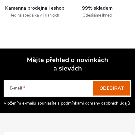
Kamenná prodejna i eshop
99% skladem
Jediná speciálka v Hranicích
Odesíláme ihned
Mějte přehled o novinkách
a slevách
Z
á
p
ODEBÍRAT
E-mail
a
Vložením e-mailu souhlasíte s
podmínkami ochrany osobních údajů
t
í