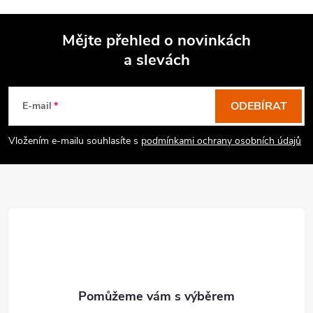
Mějte přehled o novinkách
a slevách
Z
á
p
ODEBÍRAT
E-mail
a
Vložením e-mailu souhlasíte s
podmínkami ochrany osobních údajů
t
í