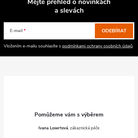
Mějte přehled o novinkách
a slevách
Z
á
p
ODEBÍRAT
E-mail
a
Vložením e-mailu souhlasíte s
podmínkami ochrany osobních údajů
t
í
Ivana Losertová