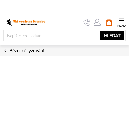
Přejít
na
obsah
NÁKUPNÍ
KOŠÍK
HLEDAT
Běžecké lyžování