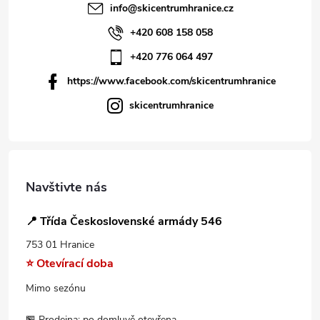
info
@
skicentrumhranice.cz
+420 608 158 058
+420 776 064 497
https://www.facebook.com/skicentrumhranice
skicentrumhranice
Navštivte nás
📍 Třída Československé armády 546
753 01 Hranice
⭐ Otevírací doba
Mimo sezónu
🏪 Prodejna: po domluvě otevřena