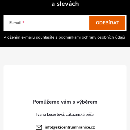
a slevách
Z
á
p
ODEBÍRAT
E-mail
a
Vložením e-mailu souhlasíte s
podmínkami ochrany osobních údajů
t
í
Ivana Losertová
info
@
skicentrumhranice.cz