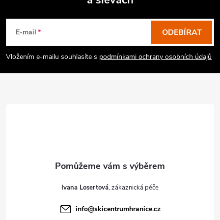
a slevách
Z
á
p
ODEBÍRAT
E-mail
a
Vložením e-mailu souhlasíte s
podmínkami ochrany osobních údajů
t
í
Ivana Losertová
info
@
skicentrumhranice.cz