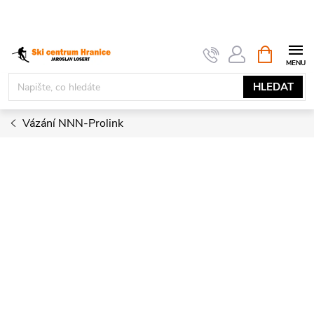
Přejít
na
obsah
NÁKUPNÍ
KOŠÍK
HLEDAT
Vázání NNN-Prolink