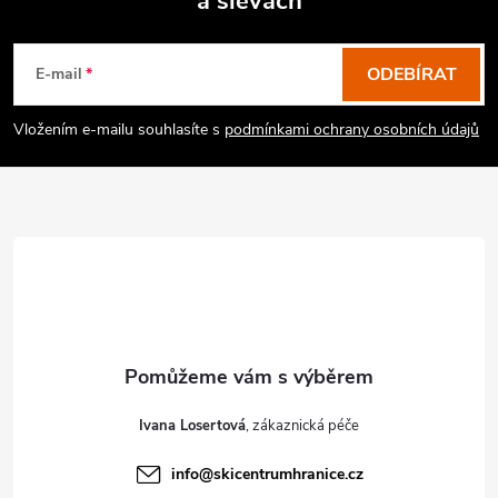
a slevách
Z
á
p
ODEBÍRAT
E-mail
a
Vložením e-mailu souhlasíte s
podmínkami ochrany osobních údajů
t
í
Ivana Losertová
info
@
skicentrumhranice.cz