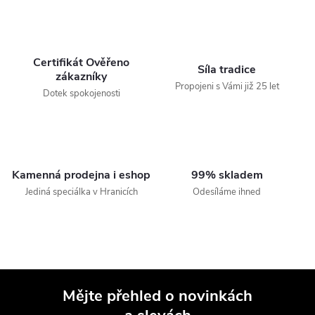
Certifikát Ověřeno
Síla tradice
zákazníky
Propojeni s Vámi již 25 let
Dotek spokojenosti
Kamenná prodejna i eshop
99% skladem
Jediná speciálka v Hranicích
Odesíláme ihned
Mějte přehled o novinkách