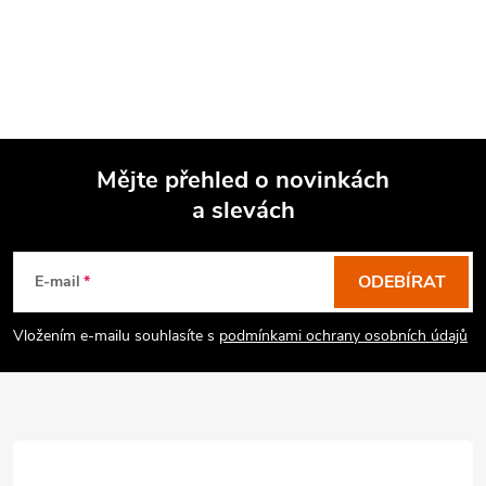
Mějte přehled o novinkách
a slevách
Z
á
p
ODEBÍRAT
E-mail
a
Vložením e-mailu souhlasíte s
podmínkami ochrany osobních údajů
t
í