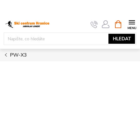
Přejít
na
obsah
NÁKUPNÍ
KOŠÍK
HLEDAT
PW-X3