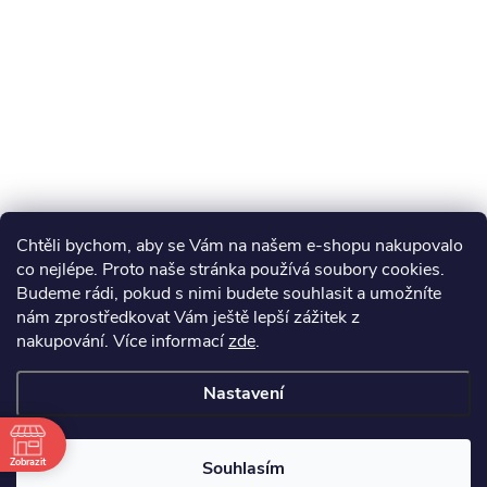
Chtěli bychom, aby se Vám na našem e-shopu nakupovalo
co nejlépe. Proto naše stránka používá soubory cookies.
Budeme rádi, pokud s nimi budete souhlasit a umožníte
nám zprostředkovat Vám ještě lepší zážitek z
nakupování.
Více informací
zde
.
Nastavení
Zobrazit
Souhlasím