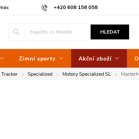
amace
Osvědčení EKO-KOM
+420 608 158 058
HLEDAT
Zimní sporty
Akční zboží
O
/ Tracker
Specialized
Motory Specialized SL
Master