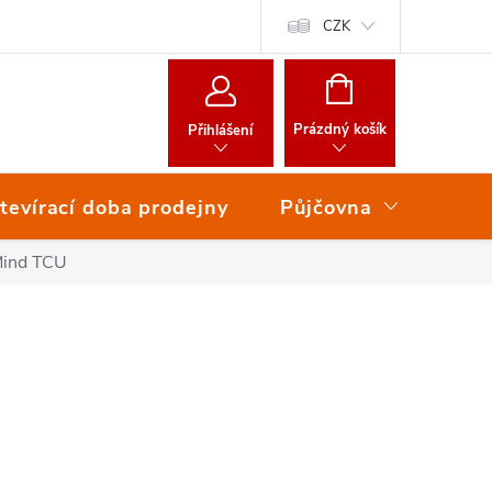
CZK
NÁKUPNÍ
KOŠÍK
Prázdný košík
Přihlášení
tevírací doba prodejny
Půjčovna
Ser
Mind TCU