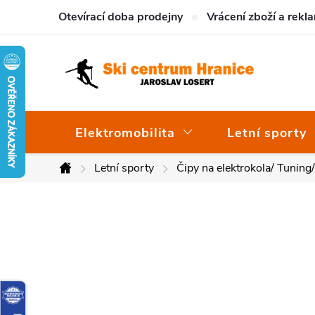
Přejít
Otevírací doba prodejny
Vrácení zboží a rekl
na
obsah
Elektromobilita
Letní sporty
Letní sporty
Čipy na elektrokola/ Tuning
Domů