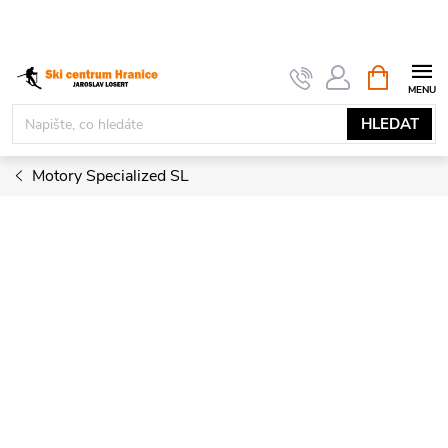
Přejít
na
obsah
NÁKUPNÍ
KOŠÍK
HLEDAT
Motory Specialized SL