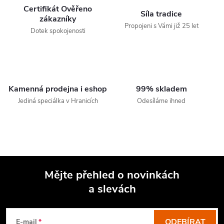
Certifikát Ověřeno
Síla tradice
zákazníky
Propojeni s Vámi již 25 let
Dotek spokojenosti
Kamenná prodejna i eshop
99% skladem
Jediná speciálka v Hranicích
Odesíláme ihned
Mějte přehled o novinkách
a slevách
Z
á
ODEBÍRAT
E-mail