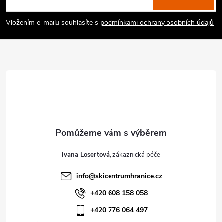
p
a
Vložením e-mailu souhlasíte s
podmínkami ochrany osobních údajů
t
í
Ivana Losertová
info
@
skicentrumhranice.cz
+420 608 158 058
+420 776 064 497