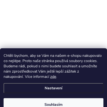
Chtěli bychom, aby se Vám na našem e-shopu nakupovalo
co nejlépe. Proto naše stránka používá soubory cookies.
Budeme rádi, pokud s nimi budete souhlasit a umožníte
nám zprostředkovat Vám ještě lepší zážitek z
nakupování.
Více informací
zde
.
Nastavení
Souhlasím