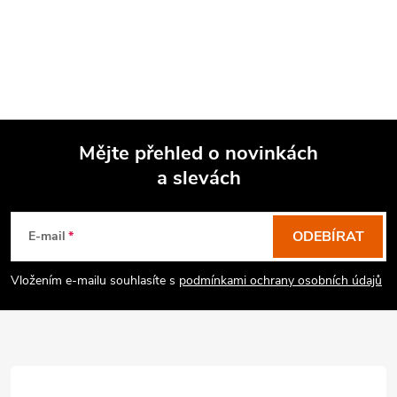
Mějte přehled o novinkách
a slevách
Z
á
p
ODEBÍRAT
E-mail
a
Vložením e-mailu souhlasíte s
podmínkami ochrany osobních údajů
t
í