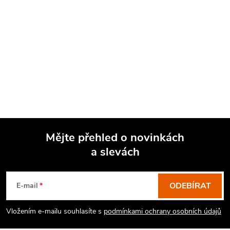
Mějte přehled o novinkách
a slevách
Z
á
p
ODEBÍRAT
E-mail
a
Vložením e-mailu souhlasíte s
podmínkami ochrany osobních údajů
t