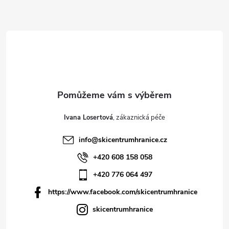
í
Ivana Losertová
info
@
skicentrumhranice.cz
+420 608 158 058
+420 776 064 497
https://www.facebook.com/skicentrumhranice
skicentrumhranice