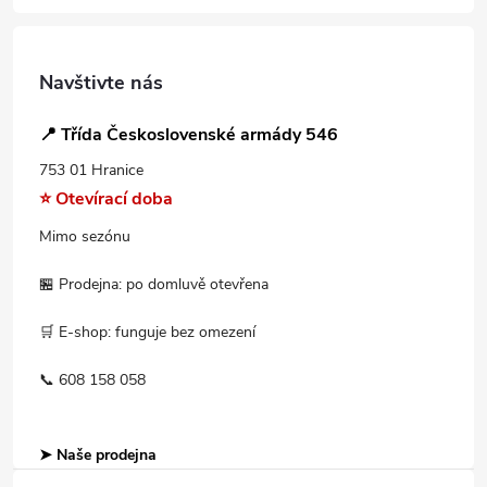
Navštivte nás
📍 Třída Československé armády 546
753 01 Hranice
⭐ Otevírací doba
Mimo sezónu
🏪 Prodejna: po domluvě otevřena
🛒 E-shop: funguje bez omezení
📞 608 158 058
➤ Naše prodejna