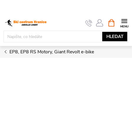
Přejít
na
obsah
NÁKUPNÍ
KOŠÍK
HLEDAT
EP8, EP8 RS Motory, Giant Revolt e-bike