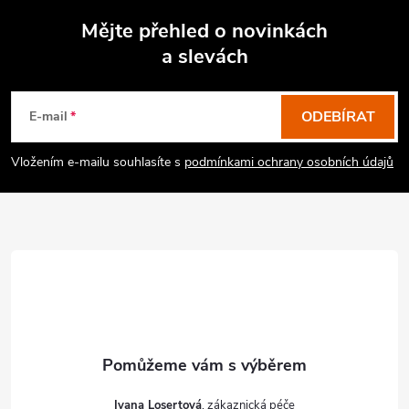
Mějte přehled o novinkách
a slevách
Z
á
p
ODEBÍRAT
E-mail
a
Vložením e-mailu souhlasíte s
podmínkami ochrany osobních údajů
t
í
Ivana Losertová