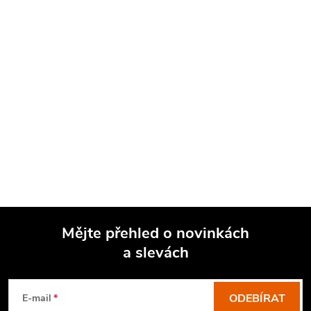
Mějte přehled o novinkách
a slevách
Z
á
p
ODEBÍRAT
E-mail