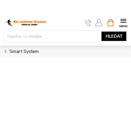
Přejít
na
obsah
NÁKUPNÍ
KOŠÍK
HLEDAT
Smart System