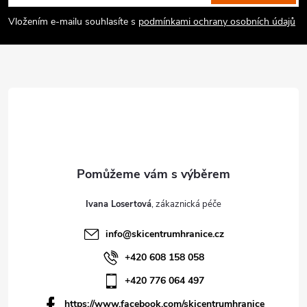
a
Vložením e-mailu souhlasíte s
podmínkami ochrany osobních údajů
t
í
Ivana Losertová
info
@
skicentrumhranice.cz
+420 608 158 058
+420 776 064 497
https://www.facebook.com/skicentrumhranice