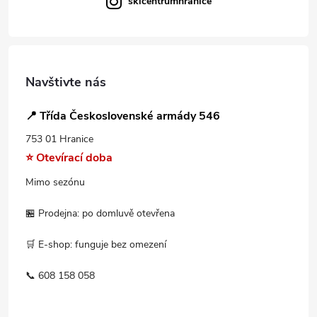
skicentrumhranice
Navštivte nás
📍 Třída Československé armády 546
753 01 Hranice
⭐ Otevírací doba
Mimo sezónu
🏪 Prodejna: po domluvě otevřena
🛒 E-shop: funguje bez omezení
📞 608 158 058