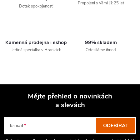
Propojeni s Vámi již 25 let
Dotek spokojenosti
Kamenná prodejna i eshop
99% skladem
Jediná speciálka v Hranicích
Odesíláme ihned
Mějte přehled o novinkách
a slevách
Z
á
p
ODEBÍRAT
E-mail
a