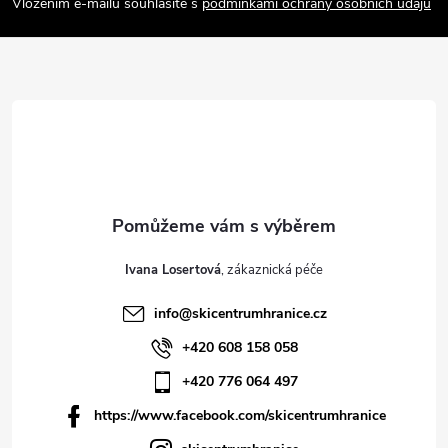
Vložením e-mailu souhlasíte s
podmínkami ochrany osobních údajů
t
í
Ivana Losertová
info
@
skicentrumhranice.cz
+420 608 158 058
+420 776 064 497
https://www.facebook.com/skicentrumhranice