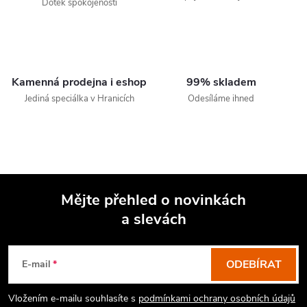
Dotek spokojenosti
Kamenná prodejna i eshop
99% skladem
Jediná speciálka v Hranicích
Odesíláme ihned
Mějte přehled o novinkách
a slevách
Z
á
p
ODEBÍRAT
E-mail
a
Vložením e-mailu souhlasíte s
podmínkami ochrany osobních údajů