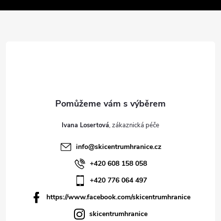
t
í
Ivana Losertová
info
@
skicentrumhranice.cz
+420 608 158 058
+420 776 064 497
https://www.facebook.com/skicentrumhranice
skicentrumhranice