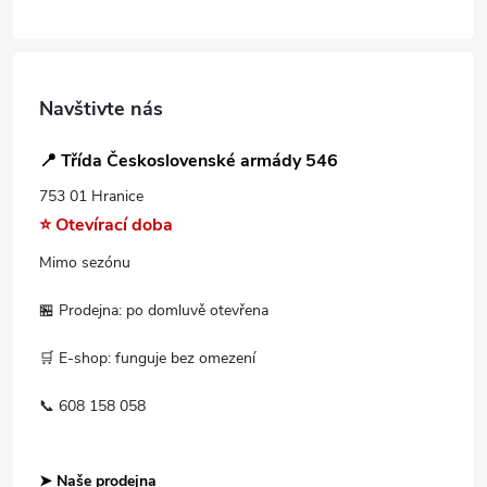
Navštivte nás
📍 Třída Československé armády 546
753 01 Hranice
⭐ Otevírací doba
Mimo sezónu
🏪 Prodejna: po domluvě otevřena
🛒 E-shop: funguje bez omezení
📞 608 158 058
➤ Naše prodejna