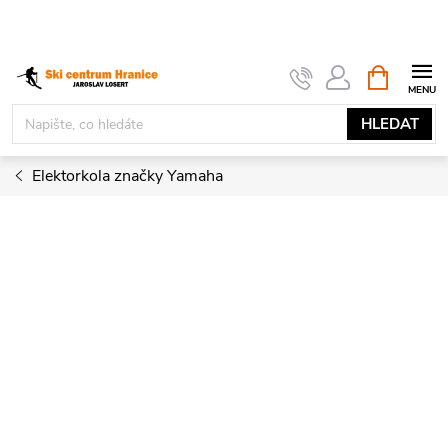
Přejít
na
obsah
NÁKUPNÍ
KOŠÍK
HLEDAT
Elektorkola značky Yamaha