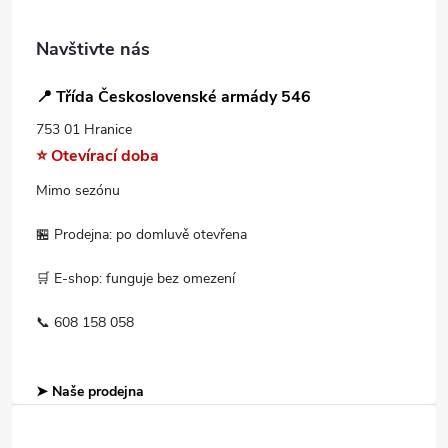
Navštivte nás
📍 Třída Československé armády 546
753 01 Hranice
⭐ Otevírací doba
Mimo sezónu
🏪 Prodejna: po domluvě otevřena
🛒 E-shop: funguje bez omezení
📞 608 158 058
➤ Naše prodejna