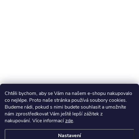
Chtěli bychom, aby se Vám na našem e-shopu nakupovalo
co nejlépe. Proto naše stránka používá soubory cookies.
Budeme rádi, pokud s nimi budete souhlasit a umožníte
nám zprostředkovat Vám ještě lepší zážitek z
nakupování.
Více informací
zde
.
Nastavení