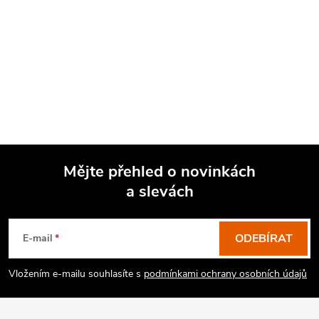
Mějte přehled o novinkách
a slevách
Z
á
p
ODEBÍRAT
E-mail
a
Vložením e-mailu souhlasíte s
podmínkami ochrany osobních údajů
t
í