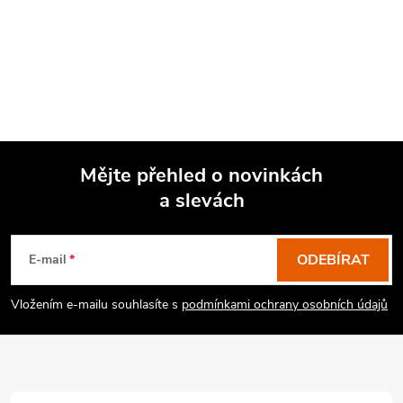
Mějte přehled o novinkách
a slevách
Z
á
p
ODEBÍRAT
E-mail
a
Vložením e-mailu souhlasíte s
podmínkami ochrany osobních údajů
t
í