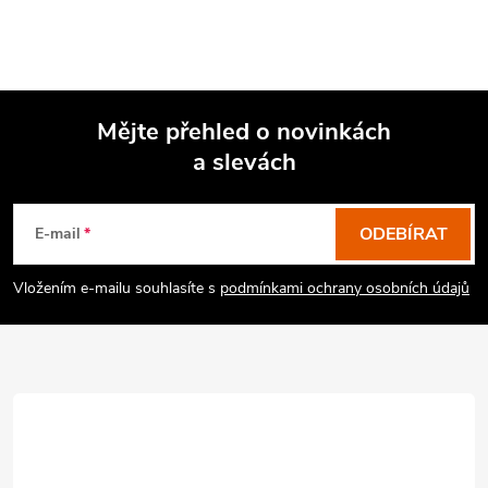
Mějte přehled o novinkách
a slevách
Z
á
p
ODEBÍRAT
E-mail
a
Vložením e-mailu souhlasíte s
podmínkami ochrany osobních údajů
t
í