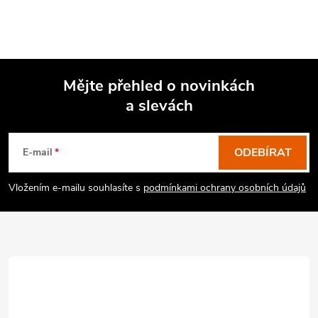
Mějte přehled o novinkách
a slevách
Z
á
p
ODEBÍRAT
E-mail
a
Vložením e-mailu souhlasíte s
podmínkami ochrany osobních údajů
t
í