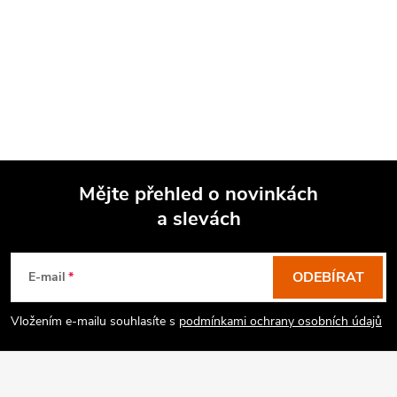
Mějte přehled o novinkách
a slevách
Z
á
p
ODEBÍRAT
E-mail
a
Vložením e-mailu souhlasíte s
podmínkami ochrany osobních údajů
t
í