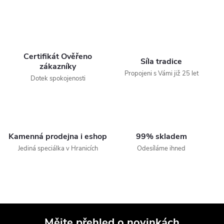
Certifikát Ověřeno
Síla tradice
zákazníky
Propojeni s Vámi již 25 let
Dotek spokojenosti
Kamenná prodejna i eshop
99% skladem
Jediná speciálka v Hranicích
Odesíláme ihned
Mějte přehled o novinkách