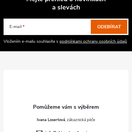
a slevách
Z
á
p
ODEBÍRAT
E-mail
a
Vložením e-mailu souhlasíte s
podmínkami ochrany osobních údajů
t
í
Ivana Losertová