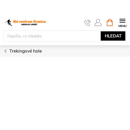
Přejít
na
obsah
NÁKUPNÍ
KOŠÍK
HLEDAT
Trekingové hole