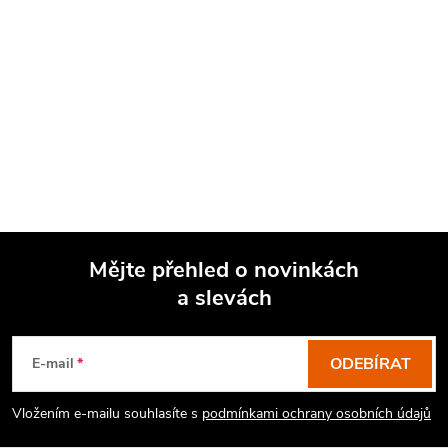
Mějte přehled o novinkách
a slevách
Z
á
p
ODEBÍRAT
E-mail
a
Vložením e-mailu souhlasíte s
podmínkami ochrany osobních údajů
t