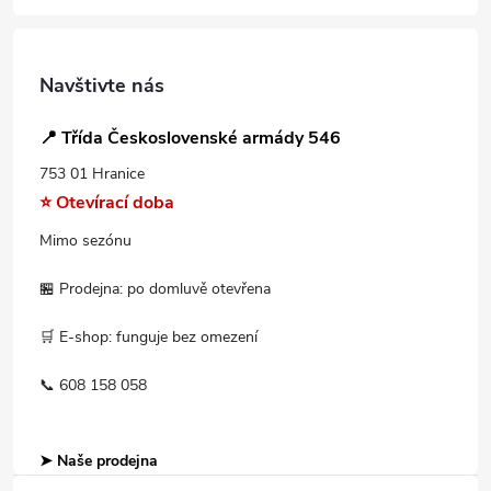
Navštivte nás
📍 Třída Československé armády 546
753 01 Hranice
⭐ Otevírací doba
Mimo sezónu
🏪 Prodejna: po domluvě otevřena
🛒 E-shop: funguje bez omezení
📞 608 158 058
➤ Naše prodejna