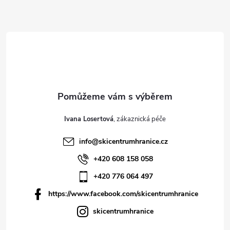
í
Ivana Losertová
info
@
skicentrumhranice.cz
+420 608 158 058
+420 776 064 497
https://www.facebook.com/skicentrumhranice
skicentrumhranice