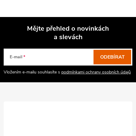
Mějte přehled o novinkách
a slevách
Z
á
p
ODEBÍRAT
E-mail
a
Vložením e-mailu souhlasíte s
podmínkami ochrany osobních údajů
t
í