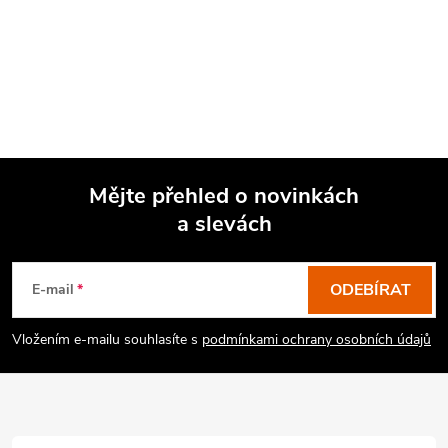
Mějte přehled o novinkách
a slevách
Z
á
p
ODEBÍRAT
E-mail
a
Vložením e-mailu souhlasíte s
podmínkami ochrany osobních údajů
t
í