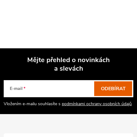
Mějte přehled o novinkách
a slevách
Z
á
p
ODEBÍRAT
E-mail
a
Vložením e-mailu souhlasíte s
podmínkami ochrany osobních údajů
t
í