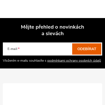
Mějte přehled o novinkách
a slevách
Z
á
p
ODEBÍRAT
E-mail
a
Vložením e-mailu souhlasíte s
podmínkami ochrany osobních údajů
t
í