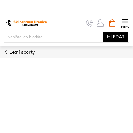
Přejít
na
obsah
NÁKUPNÍ
KOŠÍK
HLEDAT
Letní sporty