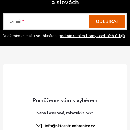
a slevách
Z
á
p
ODEBÍRAT
E-mail
a
Vložením e-mailu souhlasíte s
podmínkami ochrany osobních údajů
t
í
Ivana Losertová
info
@
skicentrumhranice.cz