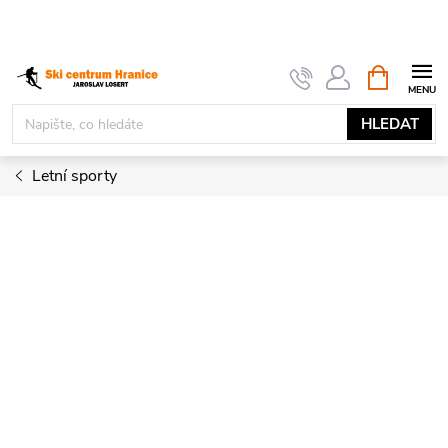
Přejít
na
obsah
NÁKUPNÍ
KOŠÍK
HLEDAT
Letní sporty