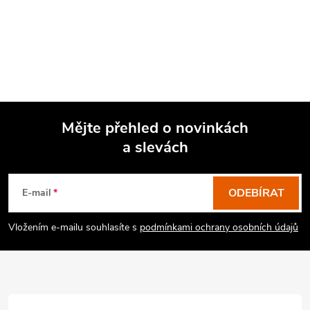
Mějte přehled o novinkách
a slevách
Z
á
p
ODEBÍRAT
E-mail
a
Vložením e-mailu souhlasíte s
podmínkami ochrany osobních údajů
t
í