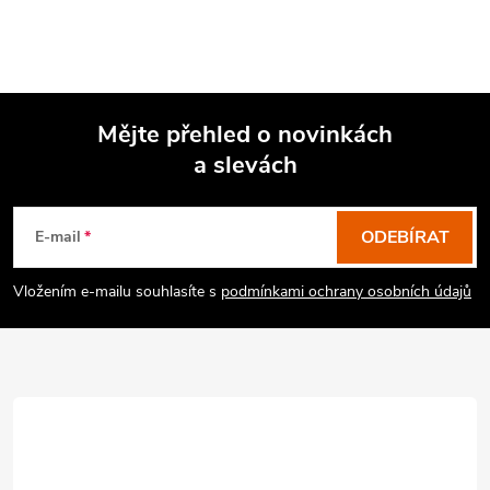
Mějte přehled o novinkách
a slevách
Z
á
p
ODEBÍRAT
E-mail
a
Vložením e-mailu souhlasíte s
podmínkami ochrany osobních údajů
t
í