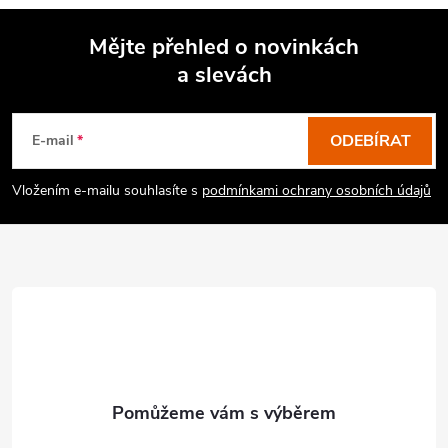
Mějte přehled o novinkách
a slevách
Z
á
p
ODEBÍRAT
E-mail
a
Vložením e-mailu souhlasíte s
podmínkami ochrany osobních údajů
t
í