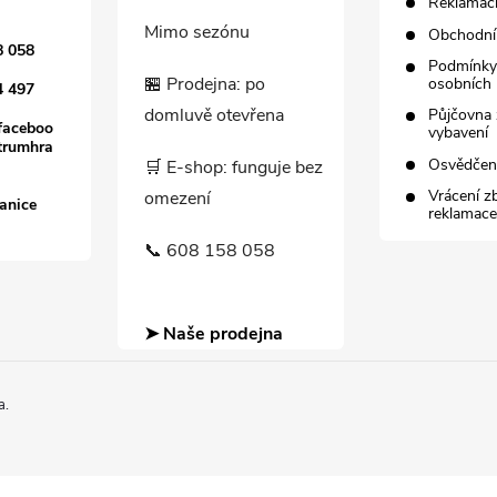
Reklamačn
Mimo sezónu
Obchodní
8 058
Podmínky
🏪 Prodejna: po
osobních 
4 497
domluvě otevřena
Půjčovna 
faceboo
vybavení
trumhra
Osvědče
🛒 E-shop: funguje bez
Vrácení z
omezení
anice
reklamace
📞 608 158 058
➤ Naše prodejna
a.