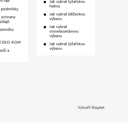
í řád
Jak vybrat lyžařskou
helmu
 podmínky
Jak vybrat běžeckou
 ochrany
výbavu
údajů
Jak vybrat
zimního
snowboardovou
výbavu
ní EKO-KOM
Jak vybrat lyžařskou
výbavu
boží a
Vytvořil Shoptet