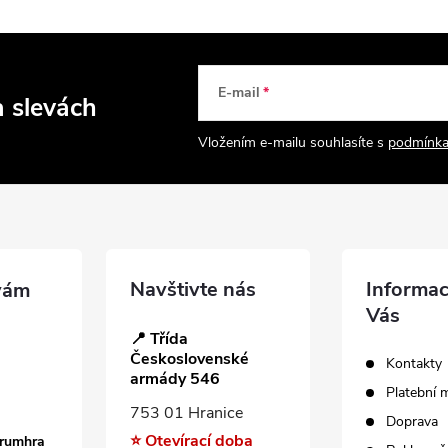
E-mail
a slevách
Vložením e-mailu souhlasíte s
podmínka
Navštivte nás
Informac
Vás
📍 Třída
Československé
Kontakty
armády 546
Platební 
753 01 Hranice
Doprava
⭐ Otevírací doba
trumhra