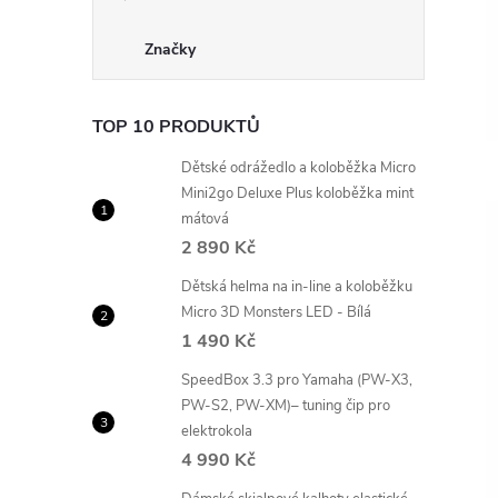
Značky
TOP 10 PRODUKTŮ
Dětské odrážedlo a koloběžka Micro
Mini2go Deluxe Plus koloběžka mint
mátová
2 890 Kč
Dětská helma na in-line a koloběžku
Micro 3D Monsters LED - Bílá
1 490 Kč
SpeedBox 3.3 pro Yamaha (PW-X3,
PW-S2, PW-XM)– tuning čip pro
elektrokola
4 990 Kč