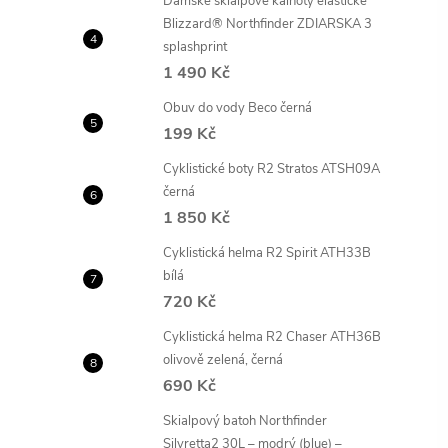
Dámské skialpové kalhoty elastické
Blizzard® Northfinder ZDIARSKA 3
splashprint
1 490 Kč
Obuv do vody Beco černá
199 Kč
Cyklistické boty R2 Stratos ATSH09A
černá
1 850 Kč
Cyklistická helma R2 Spirit ATH33B
bílá
720 Kč
Cyklistická helma R2 Chaser ATH36B
olivově zelená, černá
690 Kč
Skialpový batoh Northfinder
Silvretta2 30L – modrý (blue) –