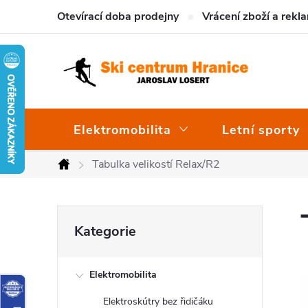
Přejít
Otevírací doba prodejny
Vrácení zboží a rekl
na
obsah
Elektromobilita
Letní sporty
Tabulka velikostí Relax/R2
Domů
P
Přeskočit
Kategorie
o
kategorie
s
t
Elektromobilita
r
Elektroskútry bez řidičáku