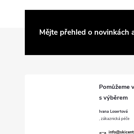
Z
Mějte přehled o novinkách
á
p
a
t
í
Ivana Losertová
info
@
skicen